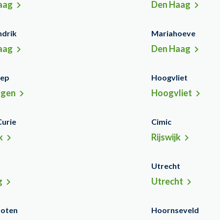
aag
Den Haag
ndrik
Mariahoeve
aag
Den Haag
iep
Hoogvliet
ngen
Hoogvliet
Curie
Cimic
k
Rijswijk
g
Utrecht
g
Utrecht
hoten
Hoornseveld