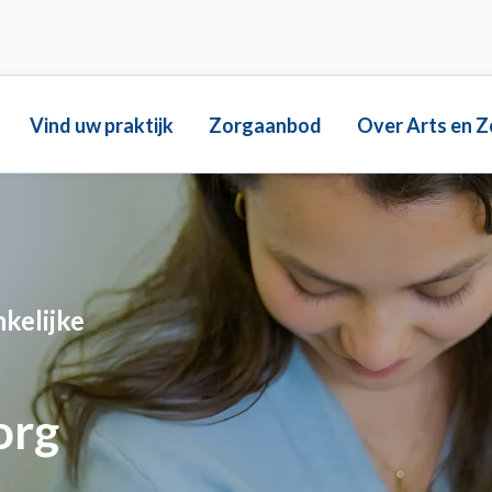
Main
Vind uw praktijk
Zorgaanbod
Over Arts en Z
navigation
kelijke
org