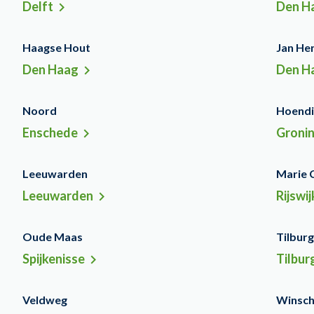
Delft
Den H
Haagse Hout
Jan He
Den Haag
Den H
Noord
Hoend
Enschede
Groni
Leeuwarden
Marie 
Leeuwarden
Rijswij
Oude Maas
Tilbur
Spijkenisse
Tilbur
Veldweg
Winsc