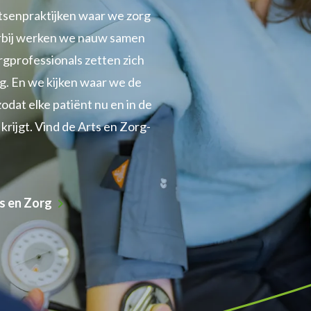
senpraktijken waar we zorg
arbij werken we nauw samen
orgprofessionals zetten zich
rg. En we kijken waar we de
dat elke patiënt nu en in de
krijgt. Vind de Arts en Zorg-
s en Zorg