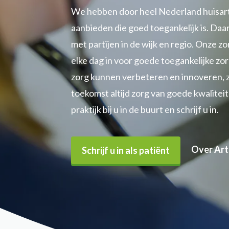
We hebben door heel Nederland huisart
aanbieden die goed toegankelijk is. Da
met partijen in de wijk en regio. Onze z
elke dag in voor goede toegankelijke zo
zorg kunnen verbeteren en innoveren, zo
toekomst altijd zorg van goede kwaliteit 
praktijk bij u in de buurt en schrijf u in.
Over Art
Schrijf u in als patiënt