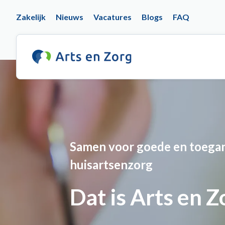
Overslaan
Top
Zakelijk
Nieuws
Vacatures
Blogs
FAQ
en
naar
navigation
de
inhoud
gaan
Samen voor goede en toegan
huisartsenzorg
Dat is Arts en Z