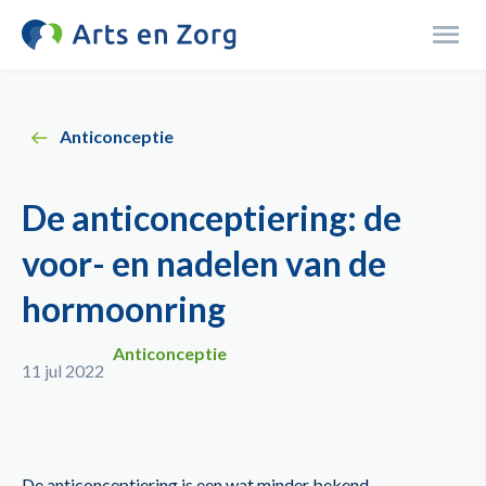
Overslaan
en
Menu
naar
de
inhoud
Anticonceptie
gaan
De anticonceptiering: de
voor- en nadelen van de
hormoonring
Anticonceptie
11 jul 2022
De anticonceptiering is een wat minder bekend