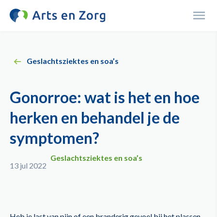
Overslaan
en
Menu
naar
de
inhoud
Geslachtsziektes en soa’s
gaan
Gonorroe: wat is het en hoe
herken en behandel je de
symptomen?
Geslachtsziektes en soa’s
13 jul 2022
Heb je last van pijn of een branderig gevoel bij het plassen,