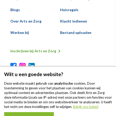
Blogs
Huisregels
Over Arts en Zorg
Klacht indienen
Werken bij
Bestand uploaden
Inschrijven bij Arts en Zorg
Secundaire
Voeternavigatie
Wilt u een goede website?
Deze website maakt gebruik van
analytische
cookies. Door
toestemming te geven voor het plaatsen van cookies kunnen wij
optimaal content en advertenties plaatsen. Ook deelt Arts en Zorg
deze informatie (zoals uw IP-adres) met onze partners om functies voor
Onze patiënten geven Arts en Zorg
social media te bieden en om ons websiteverkeer te analyseren. U heeft
gemiddeld een 8,2
het recht om deze instellingen zelf te wijzigen.
Bekijk ons beleid