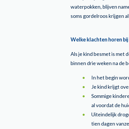
waterpokken, blijven namel
soms gordelroos krijgen a
Welke klachten horen bi
Als je kind besmet is me
binnen drie weken na de 
In het begin wor
Je kind krijgt ov
Sommige kindere
al voordat de huid
Uiteindelijk drog
tien dagen vanzel