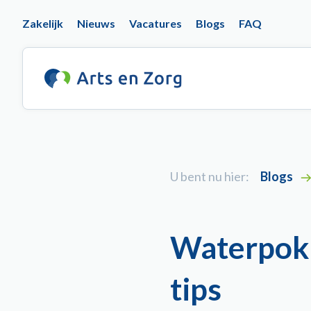
Overslaan
Top
Zakelijk
Nieuws
Vacatures
Blogs
FAQ
en
naar
navigation
de
inhoud
gaan
U bent nu hier:
Blogs
Waterpokk
tips