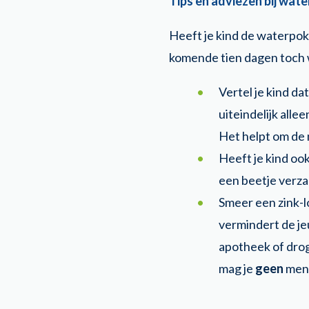
Tips en adviezen bij wat
Heeft je kind de waterpok
komende tien dagen toch w
Vertel je kind da
uiteindelijk alle
Het helpt om de 
Heeft je kind ook
een beetje verz
Smeer een zink-lo
vermindert de jeu
apotheek of drog
mag je
geen
ment