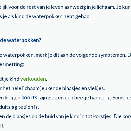
ijk voor de rest van je leven aanwezig in je lichaam. Je ku
ls je als kind de waterpokken hebt gehad.
j de waterpokken?
t de waterpokken, merk je dit aan de volgende symptomen
besmetting:
dt je kind
verkouden
.
er het hele lichaam jeukende blaasjes en vlekjes.
n krijgen
koorts
, zijn ziek en een beetje hangerig. Soms h
uitslag te zien is.
en de blaasjes op de huid van je kind in tot korstjes. Die k
f.