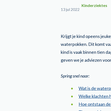
Kinderziektes
13 jul 2022
Krijgt je kind opeens jeuk
waterpokken. Dit komt vaak
kind is vaak binnen tien d
geven we je adviezen voor
Spring snel naar:
Wat is de water
Welke klachten 
Hoe ontstaan d