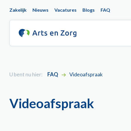
Overslaan
Top
Zakelijk
Nieuws
Vacatures
Blogs
FAQ
en
naar
navigation
de
inhoud
gaan
U bent nu hier:
FAQ
Videoafspraak
Videoafspraak