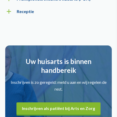
Receptie
Daphne
Gheti
Doktersassistent
Doktersassistent
Saskia van
Martin Bakker
Gestel
Huisarts
Daphne
Gheti
Huisarts
Uw huisarts is binnen
99035883001
Doktersassistent
Doktersassistent
Maaike
19052478001
handbereik
Benjamins
PA
Nienke Putman
Olivier Knoet
Inschrijven is zo geregeld: meld u aan en wij regelen de
POH-S
POH-GGZ
Patricia
rest.
Frontoffice
19924306081
49924463530
medewerker
Inschrijven als patiënt bij Arts en Zorg
Maaike
Miriam