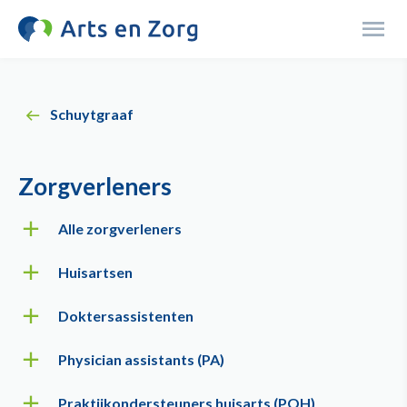
Overslaan
en
Menu
naar
de
inhoud
Schuytgraaf
gaan
Zorgverleners
Alle zorgverleners
Huisartsen
Doktersassistenten
Physician assistants (PA)
Praktijkondersteuners huisarts (POH)