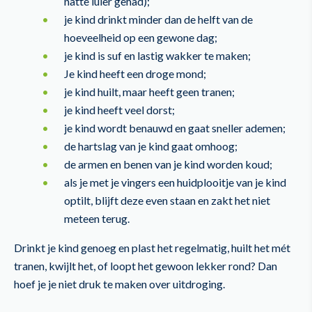
natte luier gehad);
je kind drinkt minder dan de helft van de
hoeveelheid op een gewone dag;
je kind is suf en lastig wakker te maken;
Je kind heeft een droge mond;
je kind huilt, maar heeft geen tranen;
je kind heeft veel dorst;
je kind wordt benauwd en gaat sneller ademen;
de hartslag van je kind gaat omhoog;
de armen en benen van je kind worden koud;
als je met je vingers een huidplooitje van je kind
optilt, blijft deze even staan en zakt het niet
meteen terug.
Drinkt je kind genoeg en plast het regelmatig, huilt het mét
tranen, kwijlt het, of loopt het gewoon lekker rond? Dan
hoef je je niet druk te maken over uitdroging.