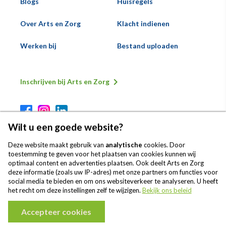
Blogs
Huisregels
Over Arts en Zorg
Klacht indienen
Werken bij
Bestand uploaden
Inschrijven bij Arts en Zorg
Secundaire
Voeternavigatie
Wilt u een goede website?
Deze website maakt gebruik van
analytische
cookies. Door
toestemming te geven voor het plaatsen van cookies kunnen wij
optimaal content en advertenties plaatsen. Ook deelt Arts en Zorg
deze informatie (zoals uw IP-adres) met onze partners om functies voor
Onze patiënten geven Arts en Zorg
social media te bieden en om ons websiteverkeer te analyseren. U heeft
gemiddeld een 8,2
het recht om deze instellingen zelf te wijzigen.
Bekijk ons beleid
Accepteer cookies