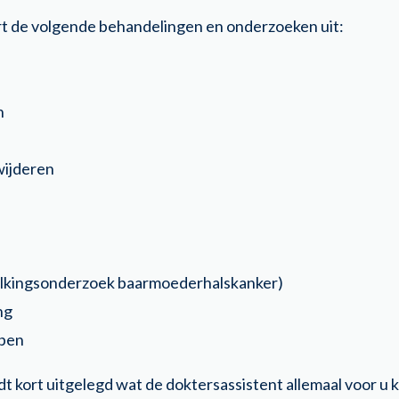
rt de volgende behandelingen en onderzoeken uit:
n
wijderen
volkingsonderzoek baarmoederhalskanker)
ng
ppen
dt kort uitgelegd wat de doktersassistent allemaal voor u