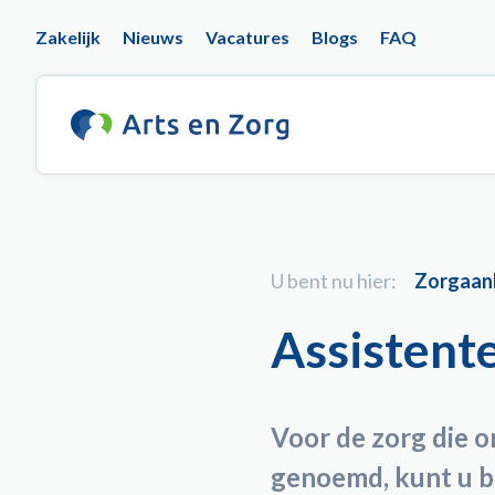
Overslaan
Top
Zakelijk
Nieuws
Vacatures
Blogs
FAQ
en
naar
navigation
de
inhoud
gaan
U bent nu hier:
Zorgaan
Assistente
Voor de zorg die o
genoemd, kunt u bi