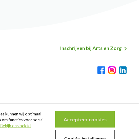
Inschrijven bij Arts en Zorg
Secundaire
Voeternavigatie
es kunnen wij optimaal
Accepteer cookies
 om functies voor social
.
Bekijk ons beleid
Onze patiënten geven Arts en Zorg gemiddeld een 8,2
Cookie-instellingen