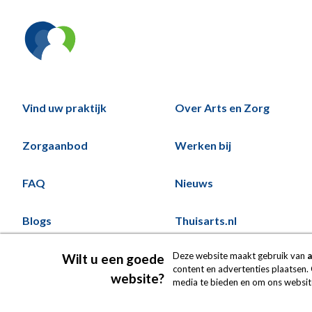
Vind uw praktijk
Over Arts en Zorg
Hoofd
Voeternavigatie
Zorgaanbod
Werken bij
FAQ
Nieuws
Blogs
Thuisarts.nl
Deze website maakt gebruik van
a
Wilt u een goede
content en advertenties plaatsen. 
website?
media te bieden en om ons websitev
© Copyright by
Arts en Zorg