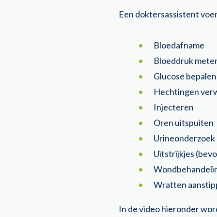
Een doktersassistent voe
Bloedafname
Bloeddruk mete
Glucose bepalen
Hechtingen ver
Injecteren
Oren uitspuiten
Urineonderzoek
Uitstrijkjes (be
Wondbehandeli
Wratten aansti
In de video hieronder wor