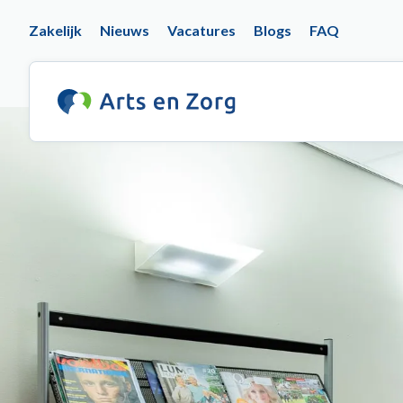
Overslaan
Top
Zakelijk
Nieuws
Vacatures
Blogs
FAQ
en
naar
navigation
de
inhoud
gaan