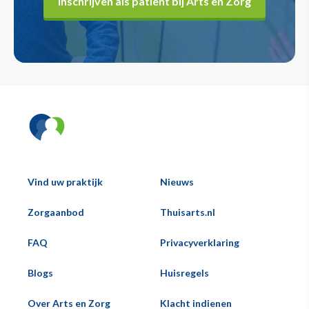
Inschrijven als patiënt bij Arts en Zorg
Vind uw praktijk
Nieuws
Hoofd
Zorgaanbod
Thuisarts.nl
Voeternavigatie
FAQ
Privacyverklaring
Blogs
Huisregels
Over Arts en Zorg
Klacht indienen