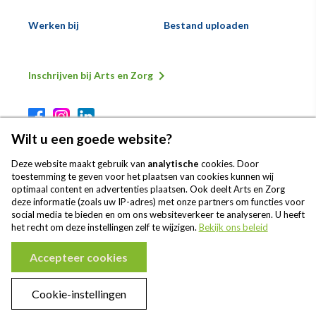
Werken bij
Bestand uploaden
Inschrijven bij Arts en Zorg
Secundaire
Voeternavigatie
Wilt u een goede website?
Deze website maakt gebruik van
analytische
cookies. Door
toestemming te geven voor het plaatsen van cookies kunnen wij
optimaal content en advertenties plaatsen. Ook deelt Arts en Zorg
deze informatie (zoals uw IP-adres) met onze partners om functies voor
Onze patiënten geven Arts en Zorg
social media te bieden en om ons websiteverkeer te analyseren. U heeft
gemiddeld een 8,2
het recht om deze instellingen zelf te wijzigen.
Bekijk ons beleid
Accepteer cookies
Cookie-instellingen
© Copyright by
Arts en Zorg